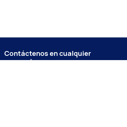
Contáctenos en cualquier
momento
Llámenos
+52 (871) 267 6740
ext. 104
Envíenos un mensaje
administracion@coparmexlaguna.org.mx
Visítanos
Av. Matamoros 931, Tercero de Cobián Centro, 27000