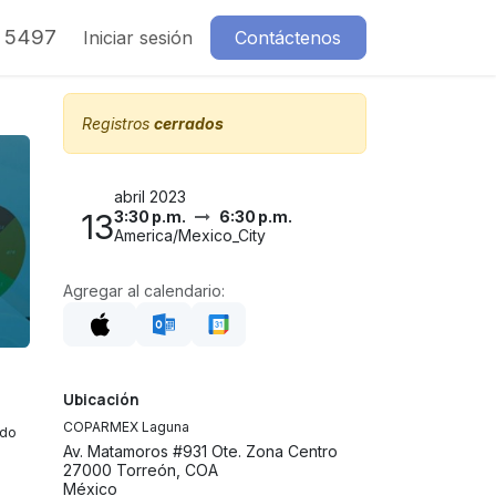
7 5497
Iniciar sesión
Contáctenos
Registros
cerrados
abril 2023
13
3:30 p.m.
6:30 p.m.
America/Mexico_City
Agregar al calendario:
Ubicación
COPARMEX Laguna
ado
Av. Matamoros #931 Ote. Zona Centro
27000 Torreón, COA
México