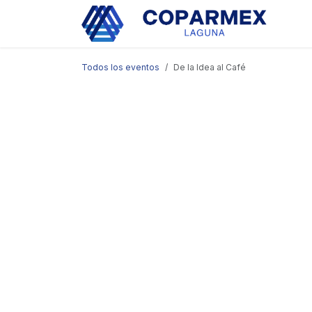
Ir al contenido
Eve
Todos los eventos
De la Idea al Café