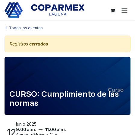
Ir al contenido
Todos los eventos
Registros
cerrados
CURSO: Cumplimiento de las
normas
junio 2025
12
9:00 a.m.
11:00 a.m.
America/Mexico_City