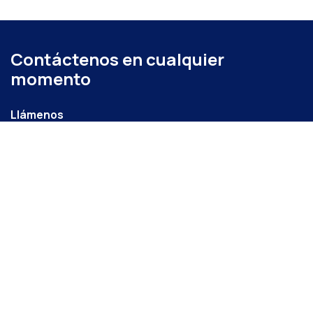
Contáctenos en cualquier
momento
Llámenos
+52 (871) 267 6740
ext. 104
Envíenos un mensaje
administracion@coparmexlaguna.org.mx
Visítanos
Av. Matamoros 931, Tercero de Cobián Centro, 27000
Torreón, Coah.