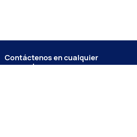
Contáctenos en cualquier
momento
Llámenos
+52 (871) 267 6740
ext. 104
Envíenos un mensaje
administracion@coparmexlaguna.org.mx
Visítanos
Av. Matamoros 931, Tercero de Cobián Centro, 27000