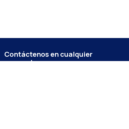
Contáctenos en cualquier
momento
Llámenos
+52 (871) 267 6740
ext. 104
Envíenos un mensaje
administracion@coparmexlaguna.org.mx
Visítanos
Av. Matamoros 931, Tercero de Cobián Centro, 27000