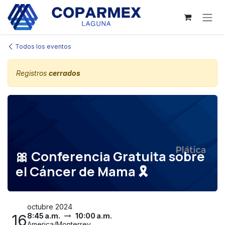
Ir al contenido
Todos los eventos
Registros
cerrados
🎀 Conferencia Gratuita sobre
el Cáncer de Mama 🎗️
octubre 2024
16
8:45 a.m.
10:00 a.m.
America/Monterrey