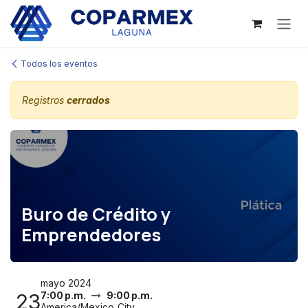
Ir al contenido
Todos los eventos
Registros
cerrados
Buro de Crédito y
Emprendedores
mayo 2024
23
7:00 p.m.
9:00 p.m.
America/Mexico_City