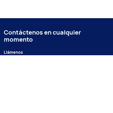
Contáctenos en cualquier
momento
Llámenos
+52 (871) 267 6740
ext. 104
Envíenos un mensaje
administracion@coparmexlaguna.org.mx
Visítanos
Av. Matamoros 931, Tercero de Cobián Centro, 27000
Torreón, Coah.