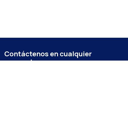
Contáctenos en cualquier
momento
Llámenos
+52 (871) 267 6740
ext. 104
Envíenos un mensaje
administracion@coparmexlaguna.org.mx
Visítanos
Av. Matamoros 931, Tercero de Cobián Centro, 27000