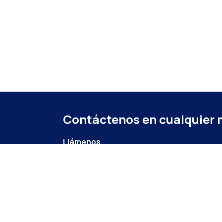
Contáctenos en cualquier
Llámenos
+52 (871) 267 6740
ext. 104