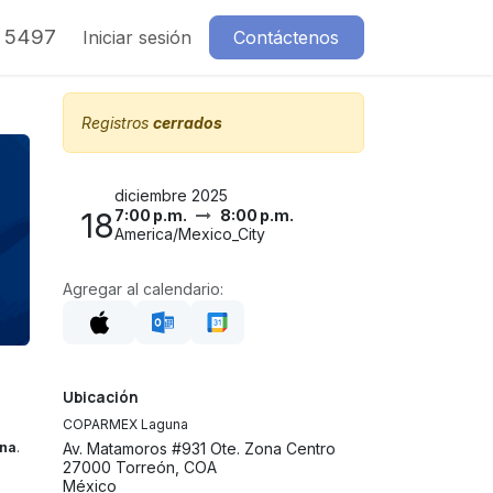
7 5497
Iniciar sesión
Contáctenos
Registros
cerrados
diciembre 2025
18
7:00 p.m.
8:00 p.m.
America/Mexico_City
Agregar al calendario:
Ubicación
COPARMEX Laguna
na
.
Av. Matamoros #931 Ote. Zona Centro
27000 Torreón, COA
México