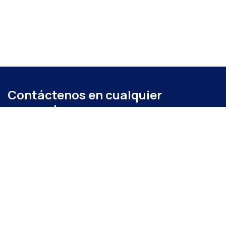
Contáctenos en cualquier
momento
Llámenos
+52 (871) 267 6740
ext. 104
Envíenos un mensaje
administracion@coparmexlaguna.org.mx
Visítanos
Av. Matamoros 931, Tercero de Cobián Centro, 27000