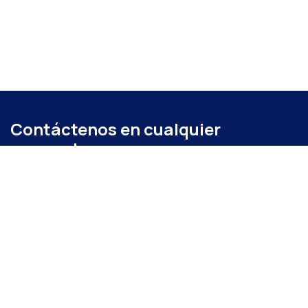
Contáctenos en cualquier
momento
Llámenos
+52 (871) 267 6740
ext. 104
Envíenos un mensaje
administracion@coparmexlaguna.org.mx
Visítanos
Av. Matamoros 931, Tercero de Cobián Centro, 27000