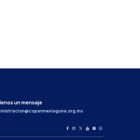
íenos un mensaje
inistracion@coparmexlaguna.org.mx