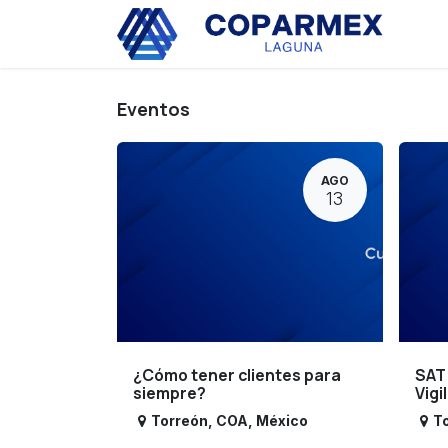
Ir al contenido
Eve
Eventos
AGO
13
¿Cómo tener clientes para
SAT
siempre?
Vigi
Torreón
,
COA
,
México
T