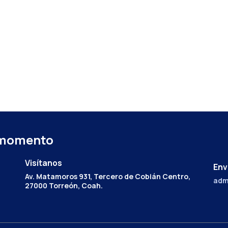
 momento
Visítanos
Env
Av. Matamoros 931, Tercero de Cobián Centro,
adm
27000 Torreón, Coah.