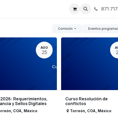
871 71
ntos
Nosotros
Servicios
Noticias
Contáctenos
Comisión
Eventos programa
AGO
A
25
 2026: Requerimientos,
Curso Resolución de
lancia y Sellos Digitales
conflictos
orreón
,
COA
,
México
Torreón
,
COA
,
México