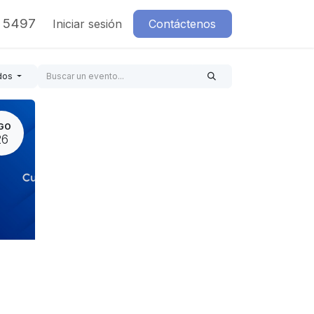
7 5497
Iniciar sesión
Contáctenos
dos
GO
26