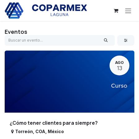
Ir al contenido
Eventos
AGO
13
¿Cómo tener clientes para siempre?
Torreón
,
COA
,
México