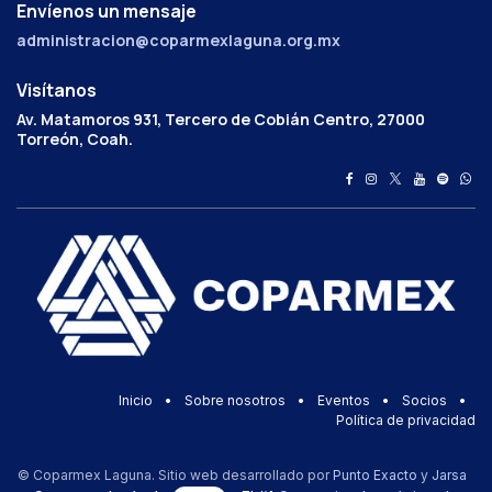
Envíenos un mensaje
administracion@coparmexlaguna.org.mx
Visítanos
Av. Matamoros 931, Tercero de Cobián Centro, 27000
Torreón, Coah.
Inicio
•
Sobre nosotros
•
Eventos
•
Socios
•
Política de privacidad
© Coparmex Laguna. Sitio web desarrollado por
Punto Exacto
y
Jarsa