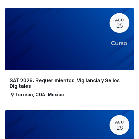
AGO
25
SAT 2026: Requerimientos, Vigilancia y Sellos
Digitales
Torreón
,
COA
,
México
AGO
26