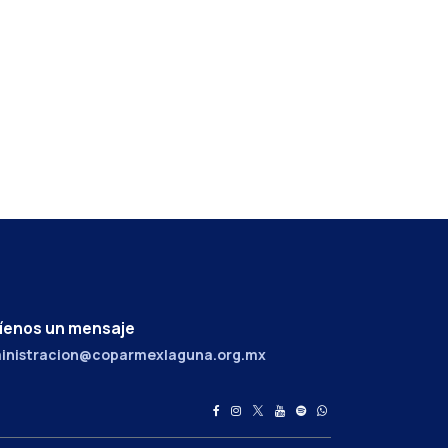
íenos un mensaje
inistracion@coparmexlaguna.org.mx