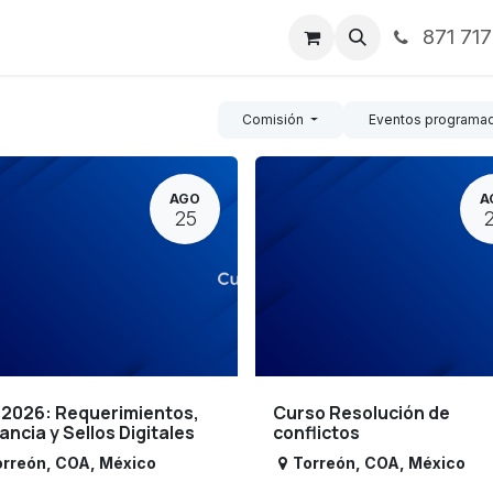
871 71
ntos
Nosotros
Servicios
Noticias
Contáctenos
Comisión
Eventos programa
AGO
A
25
 2026: Requerimientos,
Curso Resolución de
lancia y Sellos Digitales
conflictos
orreón
,
COA
,
México
Torreón
,
COA
,
México