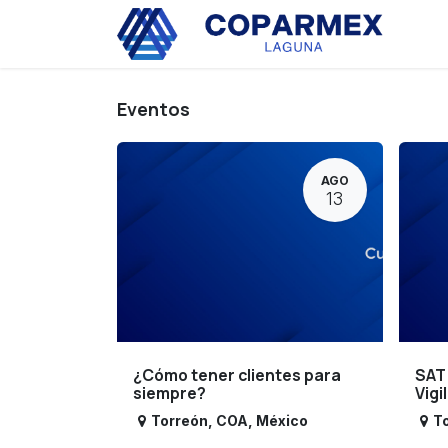
Ir al contenido
Eve
Eventos
AGO
13
¿Cómo tener clientes para
SAT
siempre?
Vigi
Torreón
,
COA
,
México
T