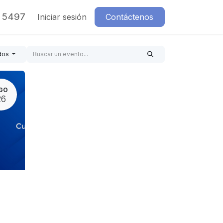
7 5497
Iniciar sesión
Contáctenos
dos
GO
26