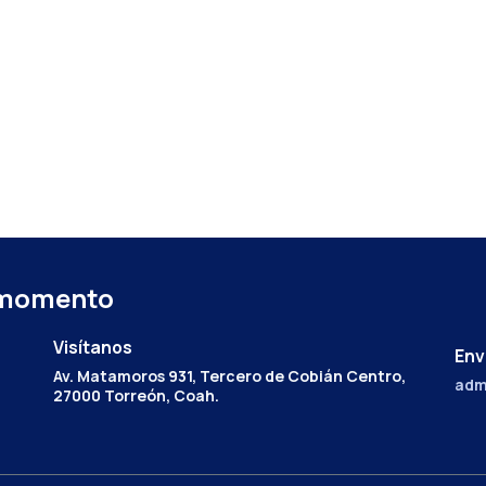
 momento
Visítanos
Env
Av. Matamoros 931, Tercero de Cobián Centro,
adm
27000 Torreón, Coah.