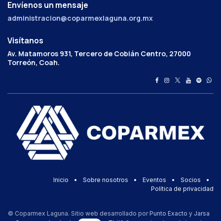
Envíenos un mensaje
administracion@coparmexlaguna.org.mx
Visítanos
Av. Matamoros 931, Tercero de Cobián Centro, 27000
Torreón, Coah.
Inicio
•
Sobre nosotros
•
Eventos
•
Socios
•
Política de privacidad
© Coparmex Laguna. Sitio web desarrollado por
Punto Exacto
y
Jarsa