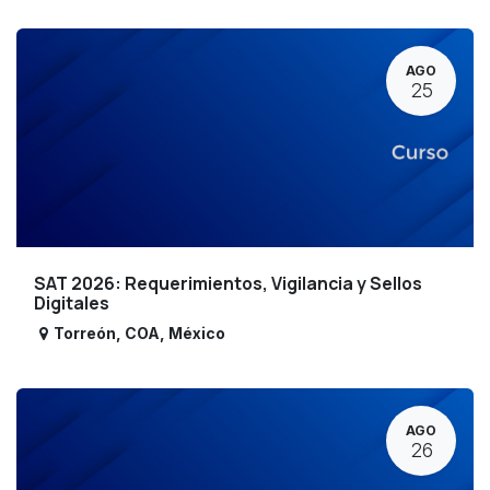
AGO
25
SAT 2026: Requerimientos, Vigilancia y Sellos
Digitales
Torreón
,
COA
,
México
AGO
26