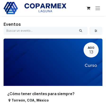
Ir al contenido
Eventos
AGO
13
¿Cómo tener clientes para siempre?
Torreón
,
COA
,
México