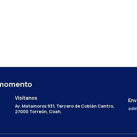
 momento
Visítanos
Env
Av. Matamoros 931, Tercero de Cobián Centro,
adm
27000 Torreón, Coah.