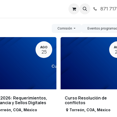
871 71
ntos
Nosotros
Servicios
Noticias
Contáctenos
Comisión
Eventos programa
AGO
A
25
 2026: Requerimientos,
Curso Resolución de
lancia y Sellos Digitales
conflictos
orreón
,
COA
,
México
Torreón
,
COA
,
México