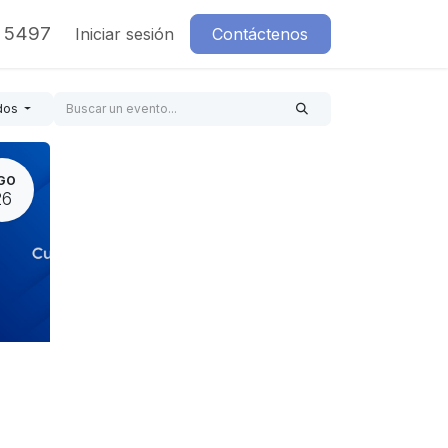
7 5497
Iniciar sesión
Contáctenos
dos
GO
26