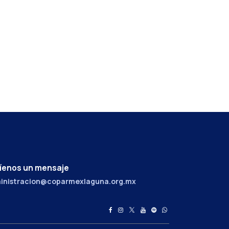
íenos un mensaje
inistracion@coparmexlaguna.org.mx