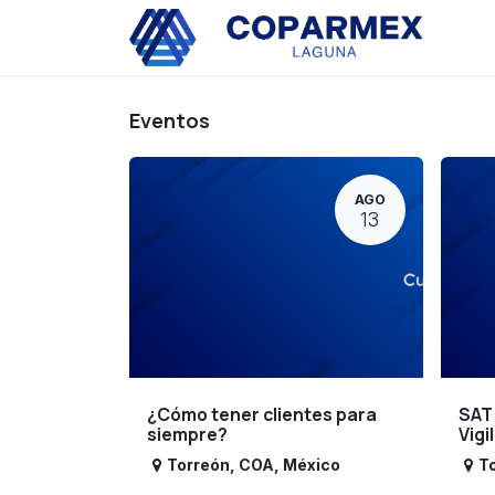
Ir al contenido
Eve
Eventos
AGO
13
¿Cómo tener clientes para
SAT
siempre?
Vigi
Torreón
,
COA
,
México
T