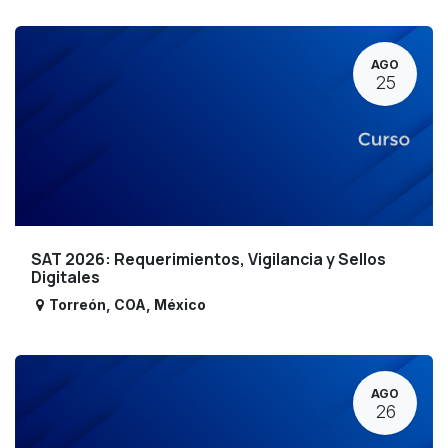
AGO
25
SAT 2026: Requerimientos, Vigilancia y Sellos
Digitales
Torreón
,
COA
,
México
AGO
26