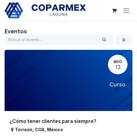
Ir al contenido
Eventos
AGO
13
¿Cómo tener clientes para siempre?
Torreón
,
COA
,
México