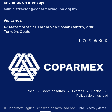
Envíenos un mensaje
administracion@coparmexlaguna.org.mx
Visítanos
Av. Matamoros 931, Tercero de Cobián Centro, 27000
Torreón, Coah.
Inicio
•
Sobre nosotros
•
Eventos
•
Socios
•
Política de privacidad
© Coparmex Laguna. Sitio web desarrollado por
Punto Exacto
y
Jarsa