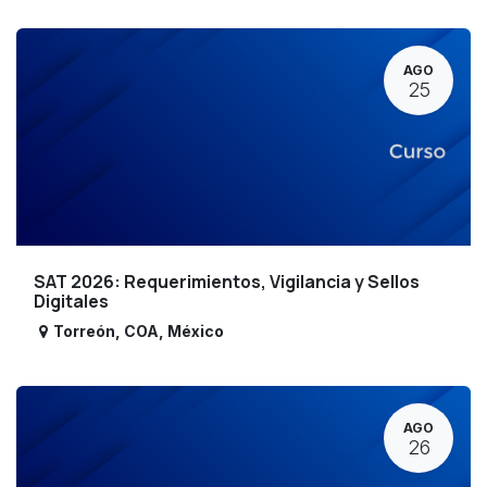
AGO
25
SAT 2026: Requerimientos, Vigilancia y Sellos
Digitales
Torreón
,
COA
,
México
AGO
26