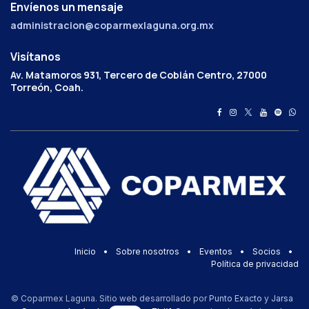
Envíenos un mensaje
administracion@coparmexlaguna.org.mx
Visítanos
Av. Matamoros 931, Tercero de Cobián Centro, 27000
Torreón, Coah.
Inicio
•
Sobre nosotros
•
Eventos
•
Socios
•
Política de privacidad
© Coparmex Laguna. Sitio web desarrollado por
Punto Exacto
y
Jarsa