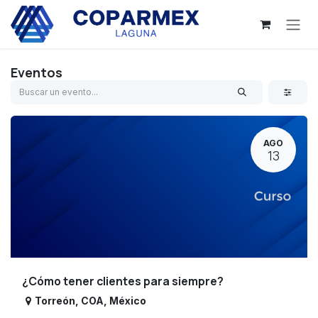
Ir al contenido
Eventos
AGO
13
¿Cómo tener clientes para siempre?
Torreón
,
COA
,
México