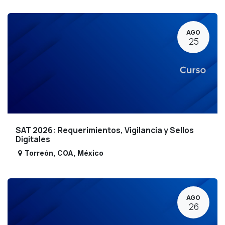
AGO
25
SAT 2026: Requerimientos, Vigilancia y Sellos
Digitales
Torreón
,
COA
,
México
AGO
26