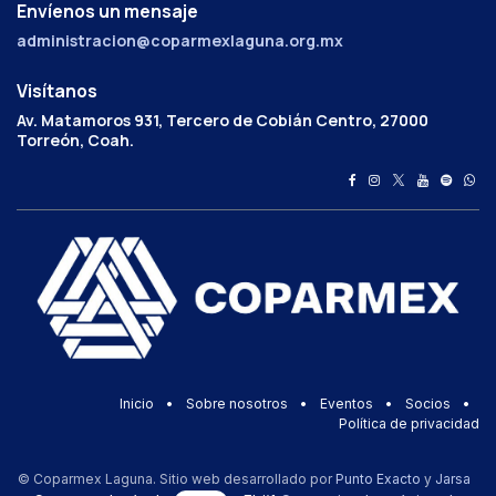
Envíenos un mensaje
administracion@coparmexlaguna.org.mx
Visítanos
Av. Matamoros 931, Tercero de Cobián Centro, 27000
Torreón, Coah.
Inicio
•
Sobre nosotros
•
Eventos
•
Socios
•
Política de privacidad
© Coparmex Laguna. Sitio web desarrollado por
Punto Exacto
y
Jarsa