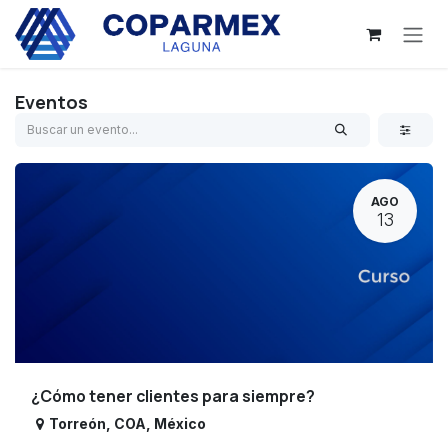
Ir al contenido
Eventos
AGO
13
¿Cómo tener clientes para siempre?
Torreón
,
COA
,
México