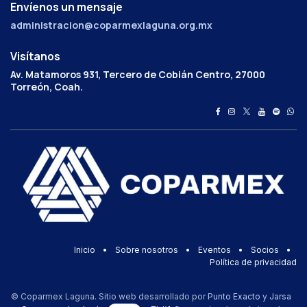
Envíenos un mensaje
administracion@coparmexlaguna.org.mx
Visítanos
Av. Matamoros 931, Tercero de Cobián Centro, 27000
Torreón, Coah.
Inicio
•
Sobre nosotros
•
Eventos
•
Socios
•
Política de privacidad
© Coparmex Laguna. Sitio web desarrollado por
Punto Exacto
y
Jarsa