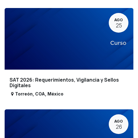
AGO
25
SAT 2026: Requerimientos, Vigilancia y Sellos
Digitales
Torreón
,
COA
,
México
AGO
26