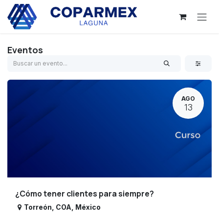
Ir al contenido
Eventos
AGO
13
¿Cómo tener clientes para siempre?
Torreón
,
COA
,
México