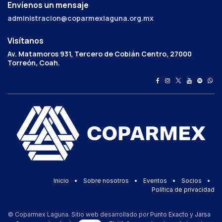
Envíenos un mensaje
administracion@coparmexlaguna.org.mx
Visítanos
Av. Matamoros 931, Tercero de Cobián Centro, 27000
Torreón, Coah.
Inicio
•
Sobre nosotros
•
Eventos
•
Socios
•
Política de privacidad
© Coparmex Laguna. Sitio web desarrollado por
Punto Exacto
y
Jarsa