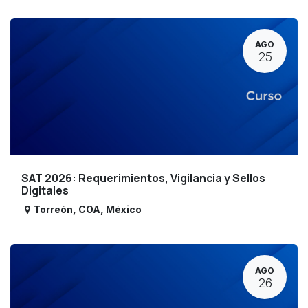
AGO
25
SAT 2026: Requerimientos, Vigilancia y Sellos
Digitales
Torreón
,
COA
,
México
AGO
26