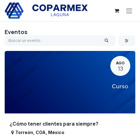
Ir al contenido
Eventos
AGO
13
¿Cómo tener clientes para siempre?
Torreón
,
COA
,
México