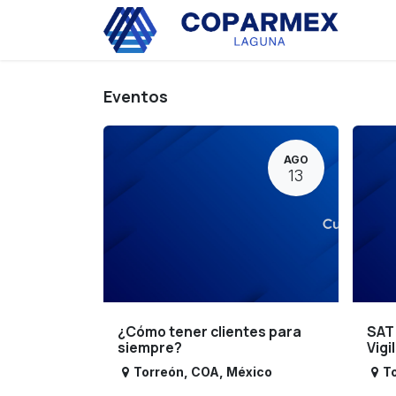
Ir al contenido
Eve
Eventos
AGO
13
¿Cómo tener clientes para
SAT
siempre?
Vigi
Torreón
,
COA
,
México
T