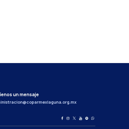
íenos un mensaje
inistracion@coparmexlaguna.org.mx