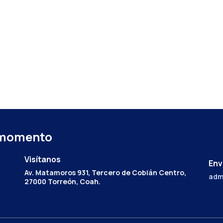
 momento
Visítanos
Env
Av. Matamoros 931, Tercero de Cobián Centro,
adm
27000 Torreón, Coah.