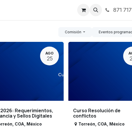
871 71
ntos
Nosotros
Servicios
Noticias
Contáctenos
Comisión
Eventos programa
AGO
A
25
 2026: Requerimientos,
Curso Resolución de
lancia y Sellos Digitales
conflictos
orreón
,
COA
,
México
Torreón
,
COA
,
México