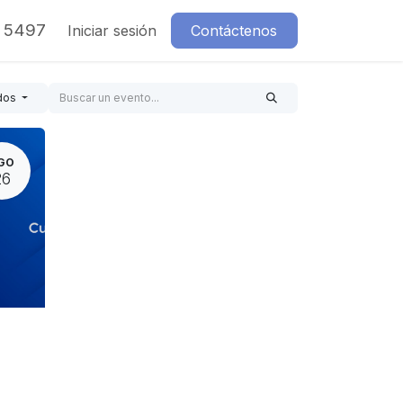
7 5497
Iniciar sesión
Contáctenos
dos
GO
26