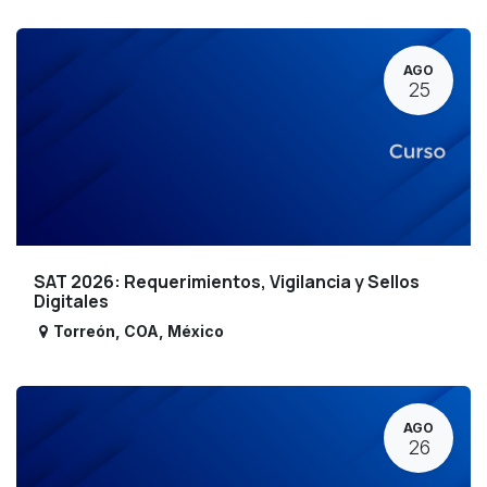
AGO
25
SAT 2026: Requerimientos, Vigilancia y Sellos
Digitales
Torreón
,
COA
,
México
AGO
26