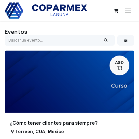
Ir al contenido
Eventos
AGO
13
¿Cómo tener clientes para siempre?
Torreón
,
COA
,
México