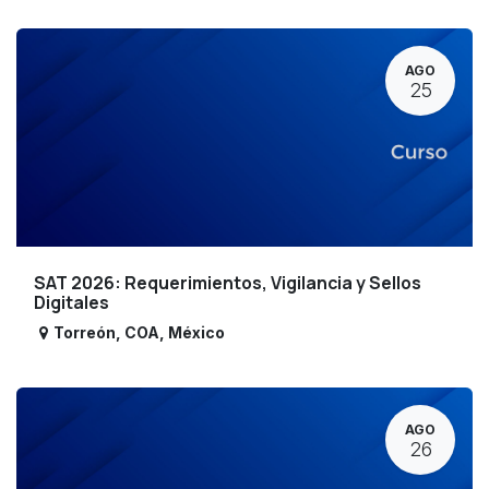
AGO
25
SAT 2026: Requerimientos, Vigilancia y Sellos
Digitales
Torreón
,
COA
,
México
AGO
26