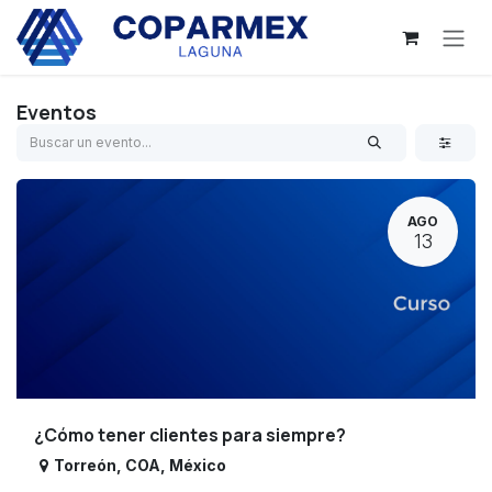
Ir al contenido
Eventos
AGO
13
¿Cómo tener clientes para siempre?
Torreón
,
COA
,
México