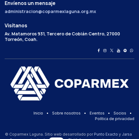
Envíenos un mensaje
administracion@coparmexlaguna.org.mx
Visítanos
Av. Matamoros 931, Tercero de Cobián Centro, 27000
Torreón, Coah.
Inicio
•
Sobre nosotros
•
Eventos
•
Socios
•
Política de privacidad
© Coparmex Laguna. Sitio web desarrollado por
Punto Exacto
y
Jarsa