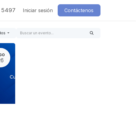
7 5497
Iniciar sesión
Contáctenos
dos
GO
26