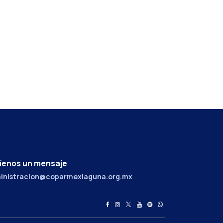
íenos un mensaje
inistracion@coparmexlaguna.org.mx