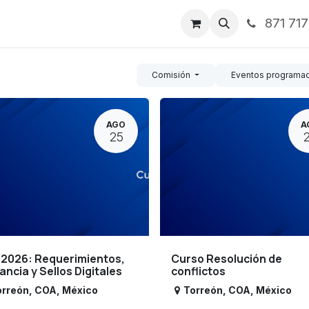
871 71
ntos
Nosotros
Servicios
Noticias
Contáctenos
Comisión
Eventos programa
AGO
A
25
 2026: Requerimientos,
Curso Resolución de
lancia y Sellos Digitales
conflictos
orreón
,
COA
,
México
Torreón
,
COA
,
México