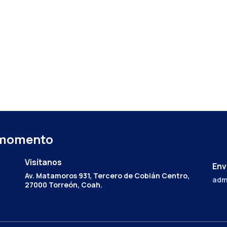
 momento
Visítanos
Env
Av. Matamoros 931, Tercero de Cobián Centro,
adm
27000 Torreón, Coah.