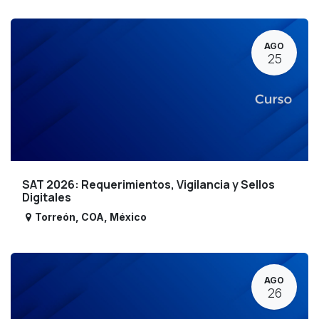
AGO
25
SAT 2026: Requerimientos, Vigilancia y Sellos
Digitales
Torreón
,
COA
,
México
AGO
26