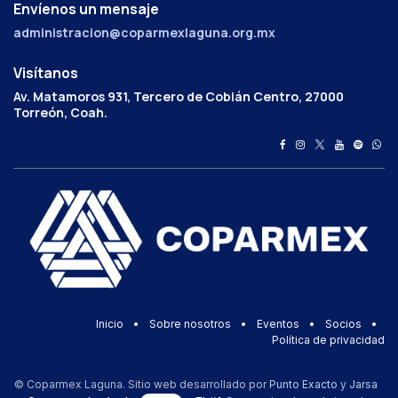
Envíenos un mensaje
administracion@coparmexlaguna.org.mx
Visítanos
Av. Matamoros 931, Tercero de Cobián Centro, 27000
Torreón, Coah.
Inicio
•
Sobre nosotros
•
Eventos
•
Socios
•
Política de privacidad
© Coparmex Laguna. Sitio web desarrollado por
Punto Exacto
y
Jarsa