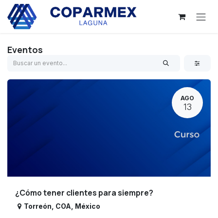
Ir al contenido
Eventos
AGO
13
¿Cómo tener clientes para siempre?
Torreón
,
COA
,
México