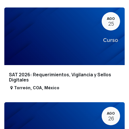
AGO
25
SAT 2026: Requerimientos, Vigilancia y Sellos
Digitales
Torreón
,
COA
,
México
AGO
26