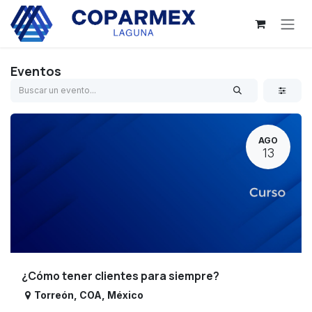
Ir al contenido
Eventos
AGO
13
¿Cómo tener clientes para siempre?
Torreón
,
COA
,
México