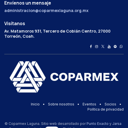
Envíenos un mensaje
administracion@coparmexlaguna.org.mx
Visítanos
Av. Matamoros 931, Tercero de Cobián Centro, 27000
Torreón, Coah.
Inicio
•
Sobre nosotros
•
Eventos
•
Socios
•
Política de privacidad
© Coparmex Laguna. Sitio web desarrollado por
Punto Exacto
y
Jarsa