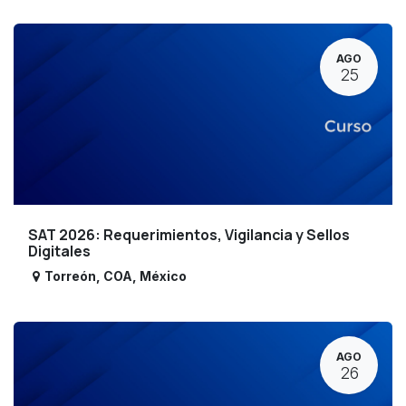
AGO
25
SAT 2026: Requerimientos, Vigilancia y Sellos
Digitales
Torreón
,
COA
,
México
AGO
26