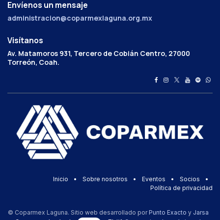
Envíenos un mensaje
administracion@coparmexlaguna.org.mx
Visítanos
Av. Matamoros 931, Tercero de Cobián Centro, 27000
Torreón, Coah.
Inicio
•
Sobre nosotros
•
Eventos
•
Socios
•
Política de privacidad
© Coparmex Laguna. Sitio web desarrollado por
Punto Exacto
y
Jarsa