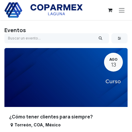
Ir al contenido
Eventos
AGO
13
¿Cómo tener clientes para siempre?
Torreón
,
COA
,
México