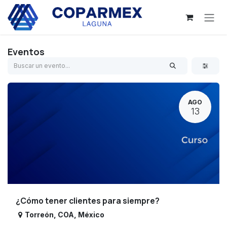
Ir al contenido
Eventos
AGO
13
¿Cómo tener clientes para siempre?
Torreón
,
COA
,
México