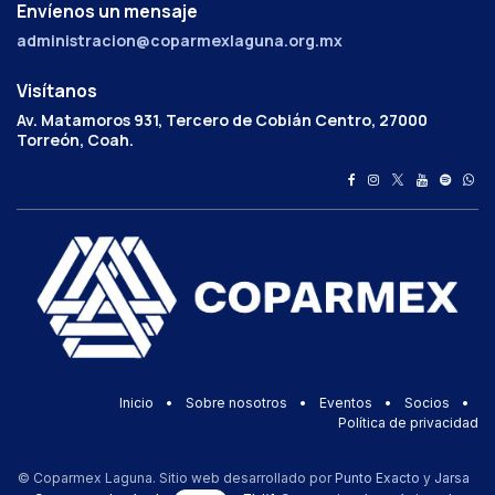
Envíenos un mensaje
administracion@coparmexlaguna.org.mx
Visítanos
Av. Matamoros 931, Tercero de Cobián Centro, 27000
Torreón, Coah.
Inicio
•
Sobre nosotros
•
Eventos
•
Socios
•
Política de privacidad
© Coparmex Laguna. Sitio web desarrollado por
Punto Exacto
y
Jarsa