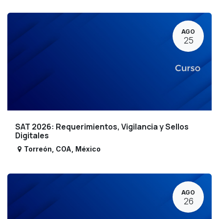
AGO
25
SAT 2026: Requerimientos, Vigilancia y Sellos
Digitales
Torreón
,
COA
,
México
AGO
26