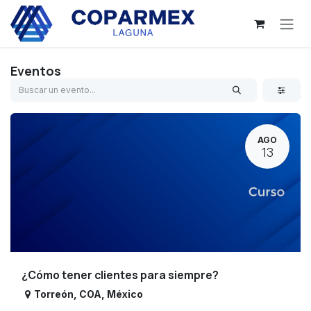
Ir al contenido
Eventos
AGO
13
¿Cómo tener clientes para siempre?
Torreón
,
COA
,
México