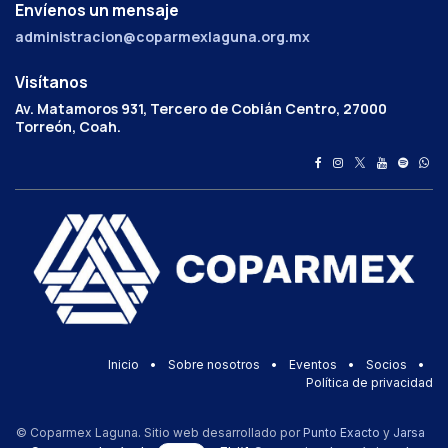
Envíenos un mensaje
administracion@coparmexlaguna.org.mx
Visítanos
Av. Matamoros 931, Tercero de Cobián Centro, 27000
Torreón, Coah.
Inicio
•
Sobre nosotros
•
Eventos
•
Socios
•
Política de privacidad
© Coparmex Laguna. Sitio web desarrollado por
Punto Exacto
y
Jarsa