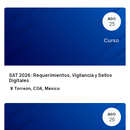
AGO
25
SAT 2026: Requerimientos, Vigilancia y Sellos
Digitales
Torreón
,
COA
,
México
AGO
26