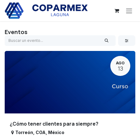
Ir al contenido
Eventos
AGO
13
¿Cómo tener clientes para siempre?
Torreón
,
COA
,
México