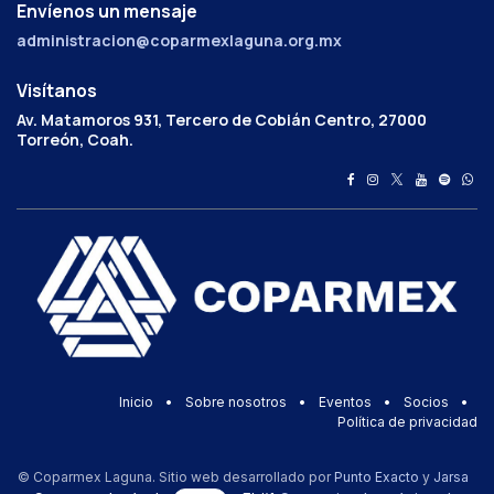
Envíenos un mensaje
administracion@coparmexlaguna.org.mx
Visítanos
Av. Matamoros 931, Tercero de Cobián Centro, 27000
Torreón, Coah.
Inicio
•
Sobre nosotros
•
Eventos
•
Socios
•
Política de privacidad
© Coparmex Laguna. Sitio web desarrollado por
Punto Exacto
y
Jarsa