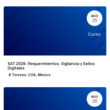
AGO
25
SAT 2026: Requerimientos, Vigilancia y Sellos
Digitales
Torreón
,
COA
,
México
AGO
26