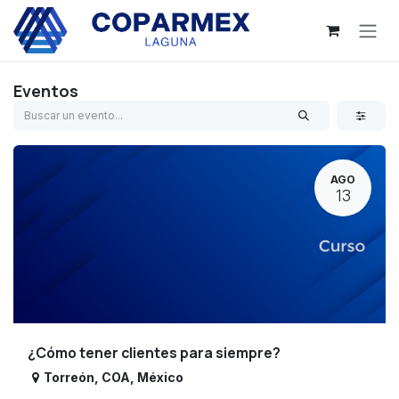
Ir al contenido
Eventos
AGO
13
¿Cómo tener clientes para siempre?
Torreón
,
COA
,
México