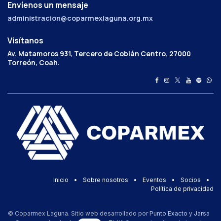
Envíenos un mensaje
administracion@coparmexlaguna.org.mx
Visítanos
Av. Matamoros 931, Tercero de Cobián Centro, 27000
Torreón, Coah.
Inicio
•
Sobre nosotros
•
Eventos
•
Socios
•
Política de privacidad
© Coparmex Laguna. Sitio web desarrollado por
Punto Exacto
y
Jarsa