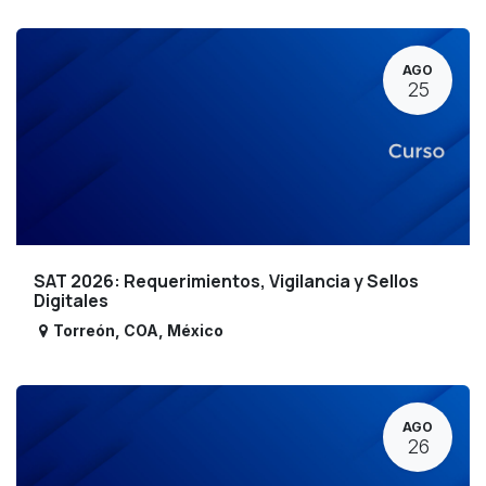
AGO
25
SAT 2026: Requerimientos, Vigilancia y Sellos
Digitales
Torreón
,
COA
,
México
AGO
26