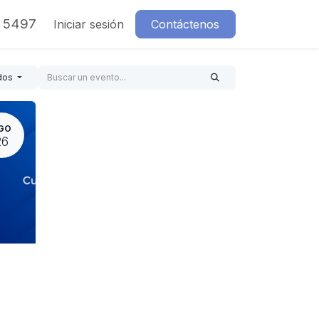
7 5497
Iniciar sesión
Contáctenos
dos
GO
26