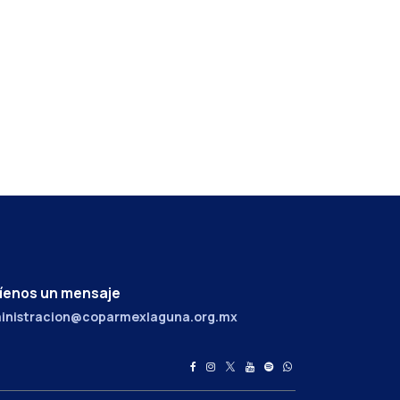
íenos un mensaje
inistracion@coparmexlaguna.org.mx