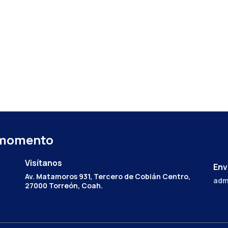
 momento
Visítanos
Env
Av. Matamoros 931, Tercero de Cobián Centro,
adm
27000 Torreón, Coah.