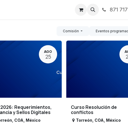
871 71
ntos
Nosotros
Servicios
Noticias
Contáctenos
Comisión
Eventos programa
AGO
A
25
 2026: Requerimientos,
Curso Resolución de
lancia y Sellos Digitales
conflictos
orreón
,
COA
,
México
Torreón
,
COA
,
México