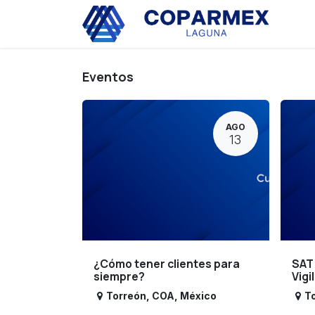
Ir al contenido
Eve
Eventos
AGO
13
¿Cómo tener clientes para
SAT
siempre?
Vigi
Torreón
,
COA
,
México
T