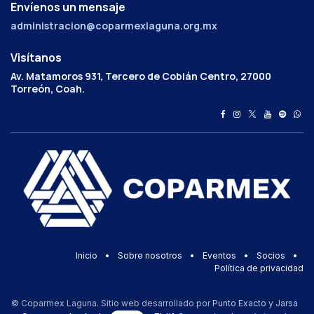
Envíenos un mensaje
administracion@coparmexlaguna.org.mx
Visítanos
Av. Matamoros 931, Tercero de Cobián Centro, 27000
Torreón, Coah.
Inicio
•
Sobre nosotros
•
Eventos
•
Socios
•
Política de privacidad
© Coparmex Laguna. Sitio web desarrollado por
Punto Exacto
y
Jarsa