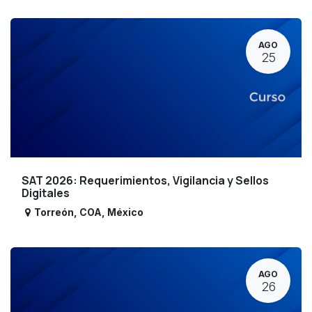
AGO
25
SAT 2026: Requerimientos, Vigilancia y Sellos
Digitales
Torreón
,
COA
,
México
AGO
26