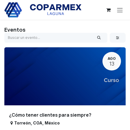
Ir al contenido
Eventos
AGO
13
¿Cómo tener clientes para siempre?
Torreón
,
COA
,
México