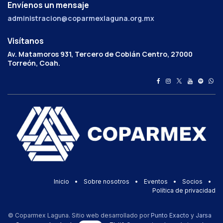
Envíenos un mensaje
administracion@coparmexlaguna.org.mx
Visítanos
Av. Matamoros 931, Tercero de Cobián Centro, 27000
Torreón, Coah.
Inicio
•
Sobre nosotros
•
Eventos
•
Socios
•
Política de privacidad
© Coparmex Laguna. Sitio web desarrollado por
Punto Exacto
y
Jarsa