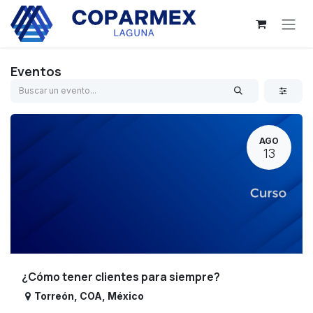
Ir al contenido
Eventos
AGO
13
¿Cómo tener clientes para siempre?
Torreón
,
COA
,
México