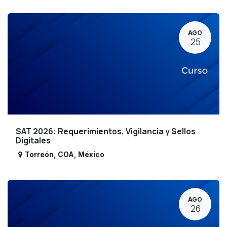
AGO
25
SAT 2026: Requerimientos, Vigilancia y Sellos
Digitales
Torreón
,
COA
,
México
AGO
26