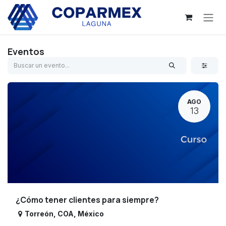
Ir al contenido
Eventos
AGO
13
¿Cómo tener clientes para siempre?
Torreón
,
COA
,
México