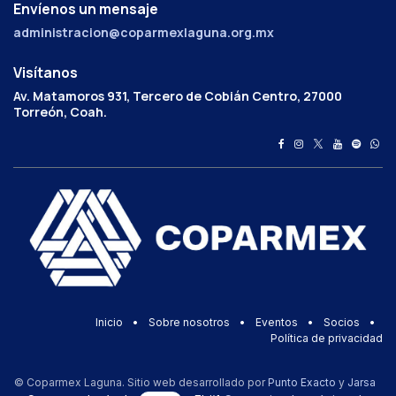
Envíenos un mensaje
administracion@coparmexlaguna.org.mx
Visítanos
Av. Matamoros 931, Tercero de Cobián Centro, 27000
Torreón, Coah.
Inicio
•
Sobre nosotros
•
Eventos
•
Socios
•
Política de privacidad
© Coparmex Laguna. Sitio web desarrollado por
Punto Exacto
y
Jarsa