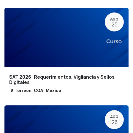
AGO
25
SAT 2026: Requerimientos, Vigilancia y Sellos
Digitales
Torreón
,
COA
,
México
AGO
26