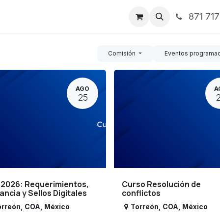
871 71
ntos
Nosotros
Servicios
Noticias
Contáctenos
Comisión
Eventos programa
AGO
A
25
 2026: Requerimientos,
Curso Resolución de
lancia y Sellos Digitales
conflictos
orreón
,
COA
,
México
Torreón
,
COA
,
México