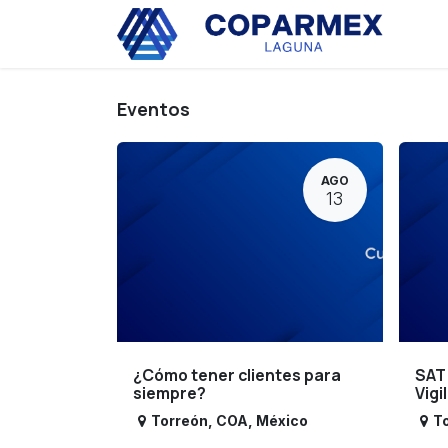
Ir al contenido
Eve
Eventos
AGO
13
¿Cómo tener clientes para
SAT
siempre?
Vigi
Torreón
,
COA
,
México
T