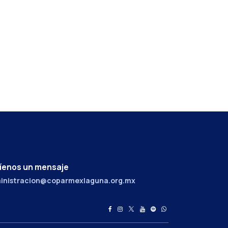
íenos un mensaje
inistracion@coparmexlaguna.org.mx