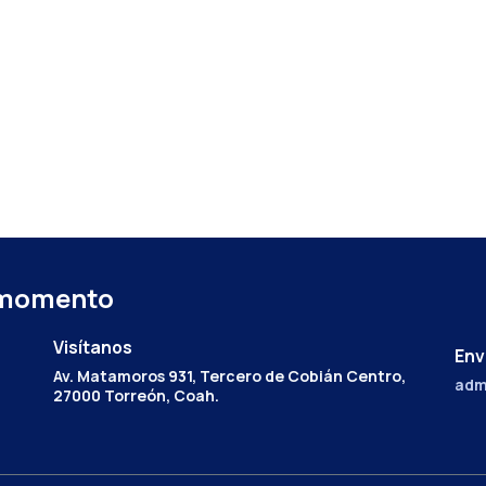
 momento
Visítanos
Env
Av. Matamoros 931, Tercero de Cobián Centro,
adm
27000 Torreón, Coah.