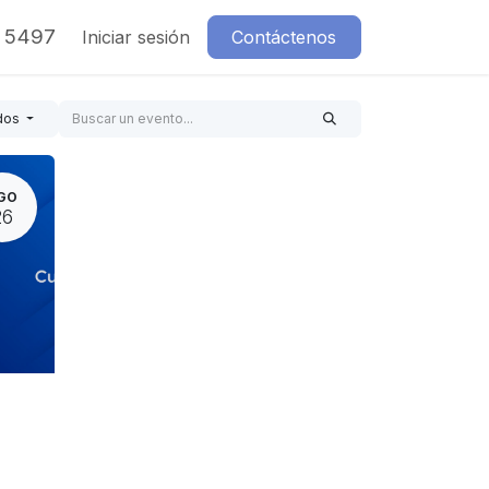
7 5497
Iniciar sesión
Contáctenos
dos
GO
26