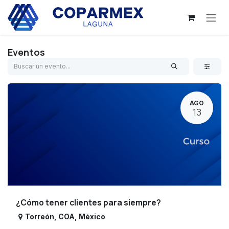
Ir al contenido
Eventos
AGO
13
¿Cómo tener clientes para siempre?
Torreón
,
COA
,
México