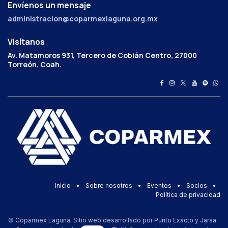
Envíenos un mensaje
administracion@coparmexlaguna.org.mx
Visítanos
Av. Matamoros 931, Tercero de Cobián Centro, 27000
Torreón, Coah.
Inicio
•
Sobre nosotros
•
Eventos
•
Socios
•
Política de privacidad
© Coparmex Laguna. Sitio web desarrollado por
Punto Exacto
y
Jarsa