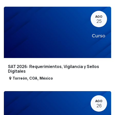
AGO
25
SAT 2026: Requerimientos, Vigilancia y Sellos
Digitales
Torreón
,
COA
,
México
AGO
26