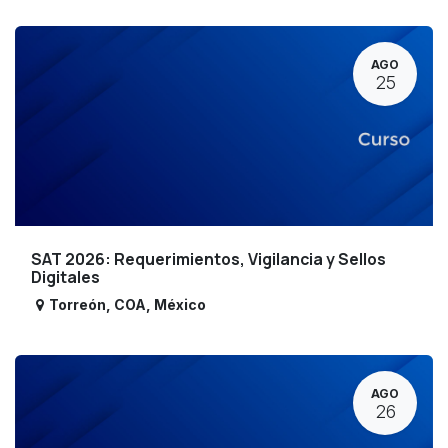
AGO
25
SAT 2026: Requerimientos, Vigilancia y Sellos
Digitales
Torreón
,
COA
,
México
AGO
26