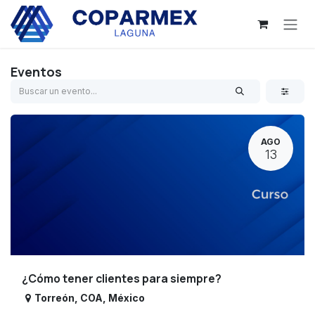
Ir al contenido
Eventos
AGO
13
¿Cómo tener clientes para siempre?
Torreón
,
COA
,
México