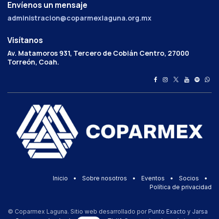
Envíenos un mensaje
administracion@coparmexlaguna.org.mx
Visítanos
Av. Matamoros 931, Tercero de Cobián Centro, 27000
Torreón, Coah.
Inicio
•
Sobre nosotros
•
Eventos
•
Socios
•
Política de privacidad
© Coparmex Laguna. Sitio web desarrollado por
Punto Exacto
y
Jarsa