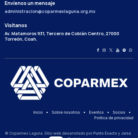
Envíenos un mensaje
administracion@coparmexlaguna.org.mx
Visítanos
Av. Matamoros 931, Tercero de Cobián Centro, 27000
Torreón, Coah.
Inicio
•
Sobre nosotros
•
Eventos
•
Socios
•
Política de privacidad
© Coparmex Laguna. Sitio web desarrollado por
Punto Exacto
y
Jarsa