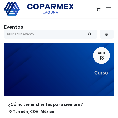
Ir al contenido
Eventos
AGO
13
¿Cómo tener clientes para siempre?
Torreón
,
COA
,
México