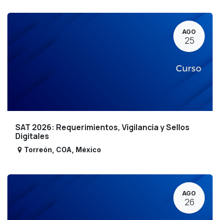
AGO
25
SAT 2026: Requerimientos, Vigilancia y Sellos
Digitales
Torreón
,
COA
,
México
AGO
26