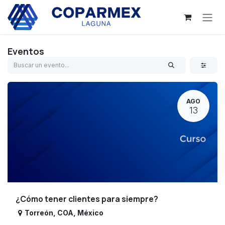
Ir al contenido
Eventos
AGO
13
¿Cómo tener clientes para siempre?
Torreón
,
COA
,
México