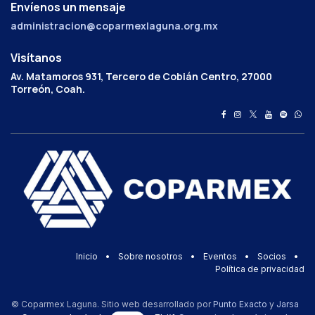
Envíenos un mensaje
administracion@coparmexlaguna.org.mx
Visítanos
Av. Matamoros 931, Tercero de Cobián Centro, 27000
Torreón, Coah.
Inicio
•
Sobre nosotros
•
Eventos
•
Socios
•
Política de privacidad
© Coparmex Laguna. Sitio web desarrollado por
Punto Exacto
y
Jarsa