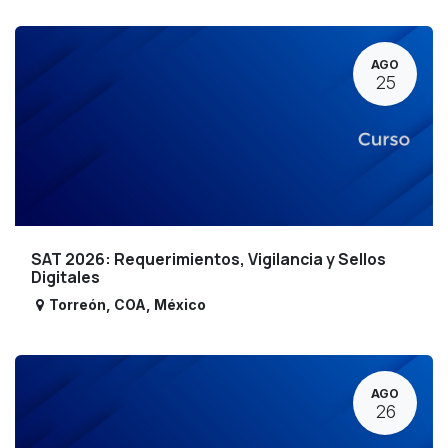
AGO
25
SAT 2026: Requerimientos, Vigilancia y Sellos
Digitales
Torreón
,
COA
,
México
AGO
26