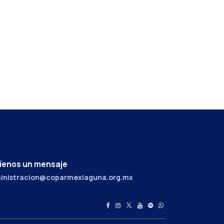
íenos un mensaje
inistracion@coparmexlaguna.org.mx