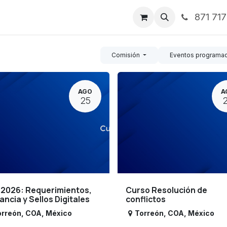
871 71
ntos
Nosotros
Servicios
Noticias
Contáctenos
Comisión
Eventos programa
AGO
A
25
 2026: Requerimientos,
Curso Resolución de
lancia y Sellos Digitales
conflictos
orreón
,
COA
,
México
Torreón
,
COA
,
México