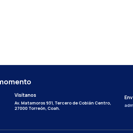
 momento
Visítanos
Env
Av. Matamoros 931, Tercero de Cobián Centro,
adm
27000 Torreón, Coah.