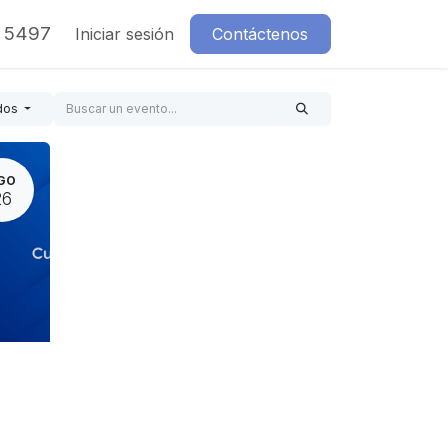
7 5497
Iniciar sesión
Contáctenos
dos
GO
26