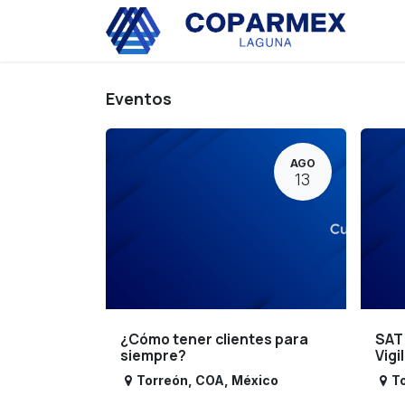
Ir al contenido
Eve
Eventos
AGO
13
¿Cómo tener clientes para
SAT
siempre?
Vigi
Torreón
,
COA
,
México
T