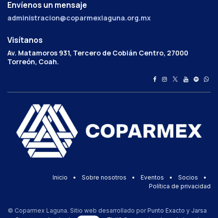
Envíenos un mensaje
administracion@coparmexlaguna.org.mx
Visítanos
Av. Matamoros 931, Tercero de Cobián Centro, 27000
Torreón, Coah.
Inicio
•
Sobre nosotros
•
Eventos
•
Socios
•
Política de privacidad
© Coparmex Laguna. Sitio web desarrollado por
Punto Exacto
y
Jarsa