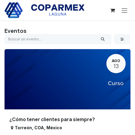
Ir al contenido
Eventos
AGO
13
¿Cómo tener clientes para siempre?
Torreón
,
COA
,
México