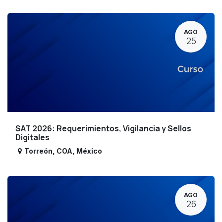
AGO
25
SAT 2026: Requerimientos, Vigilancia y Sellos
Digitales
Torreón
,
COA
,
México
AGO
26