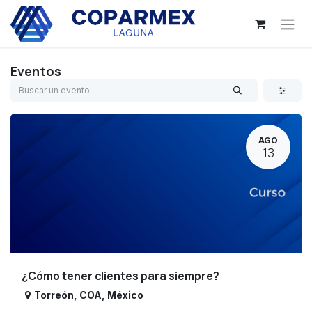
Ir al contenido
Eventos
AGO
13
¿Cómo tener clientes para siempre?
Torreón
,
COA
,
México