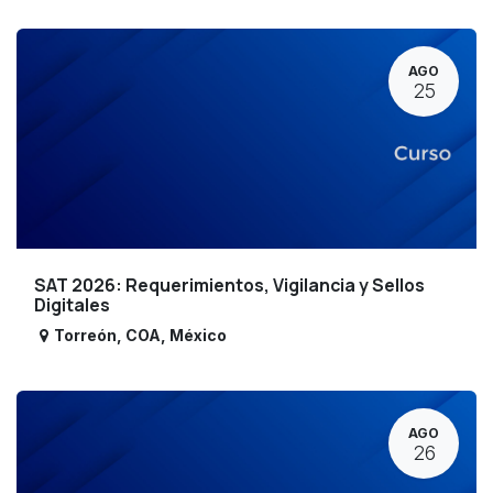
AGO
25
SAT 2026: Requerimientos, Vigilancia y Sellos
Digitales
Torreón
,
COA
,
México
AGO
26