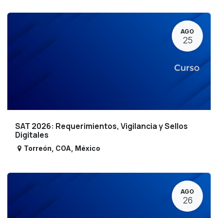
AGO
25
SAT 2026: Requerimientos, Vigilancia y Sellos
Digitales
Torreón
,
COA
,
México
AGO
26