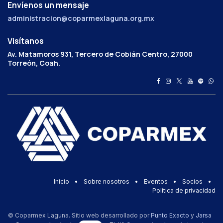
Envíenos un mensaje
administracion@coparmexlaguna.org.mx
Visítanos
Av. Matamoros 931, Tercero de Cobián Centro, 27000
Torreón, Coah.
Inicio
•
Sobre nosotros
•
Eventos
•
Socios
•
Política de privacidad
© Coparmex Laguna. Sitio web desarrollado por
Punto Exacto
y
Jarsa