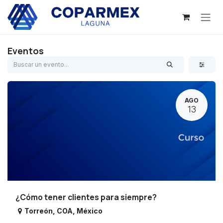
Ir al contenido
Eventos
AGO
13
¿Cómo tener clientes para siempre?
Torreón
,
COA
,
México