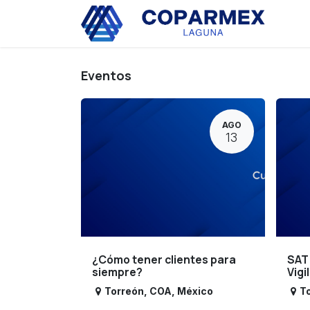
Ir al contenido
Eve
Eventos
AGO
13
¿Cómo tener clientes para
SAT
siempre?
Vigi
Torreón
,
COA
,
México
T