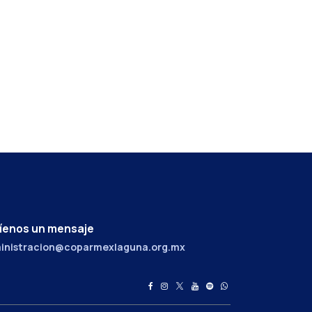
íenos un mensaje
inistracion@coparmexlaguna.org.mx