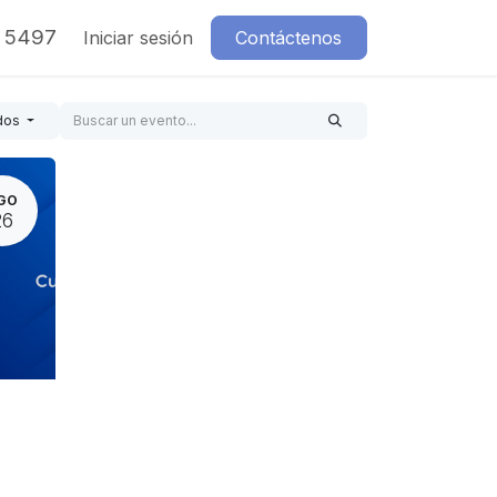
7 5497
Iniciar sesión
Contáctenos
dos
GO
26