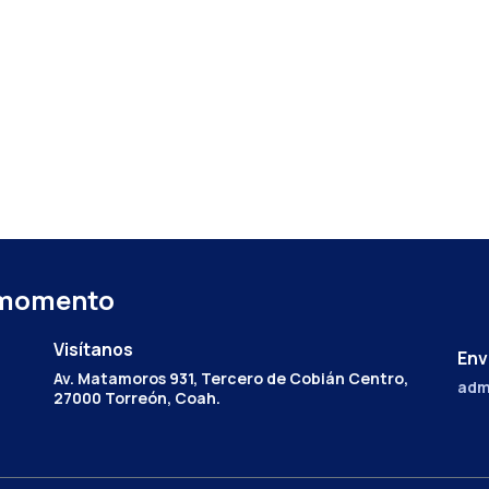
 momento
Visítanos
Env
Av. Matamoros 931, Tercero de Cobián Centro,
adm
27000 Torreón, Coah.