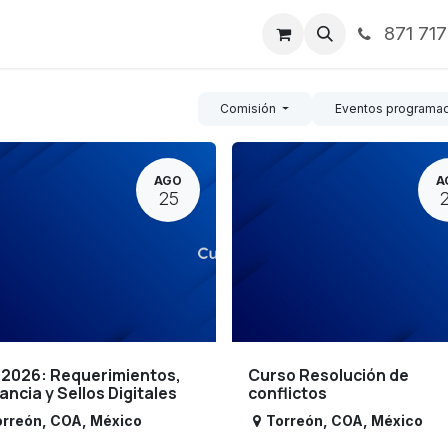
871 71
ntos
Nosotros
Servicios
Noticias
Contáctenos
Comisión
Eventos programa
AGO
A
25
 2026: Requerimientos,
Curso Resolución de
lancia y Sellos Digitales
conflictos
orreón
,
COA
,
México
Torreón
,
COA
,
México