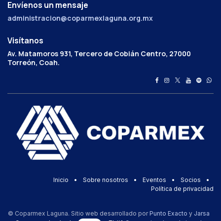
Envíenos un mensaje
administracion@coparmexlaguna.org.mx
Visítanos
Av. Matamoros 931, Tercero de Cobián Centro, 27000
Torreón, Coah.
Inicio
•
Sobre nosotros
•
Eventos
•
Socios
•
Política de privacidad
© Coparmex Laguna. Sitio web desarrollado por
Punto Exacto
y
Jarsa