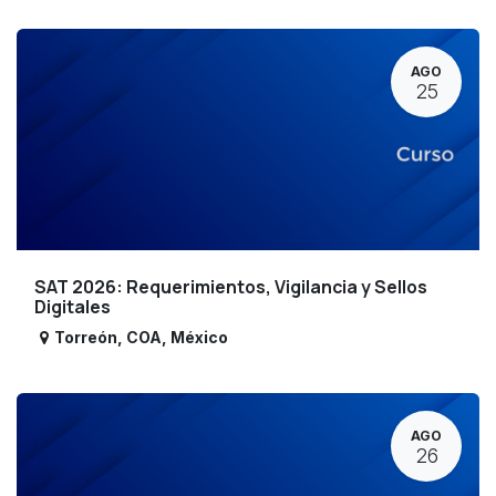
AGO
25
SAT 2026: Requerimientos, Vigilancia y Sellos
Digitales
Torreón
,
COA
,
México
AGO
26