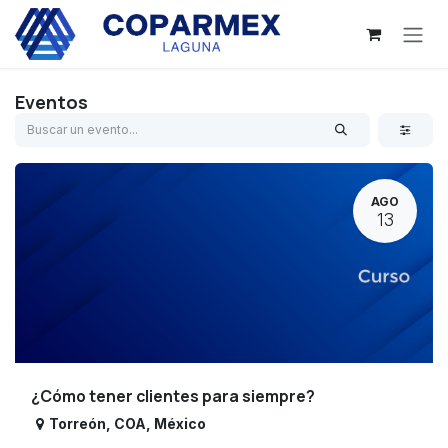
Ir al contenido
Eventos
AGO
13
¿Cómo tener clientes para siempre?
Torreón
,
COA
,
México