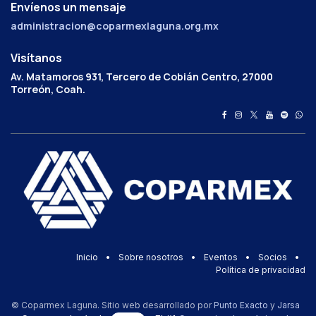
Envíenos un mensaje
administracion@coparmexlaguna.org.mx
Visítanos
Av. Matamoros 931, Tercero de Cobián Centro, 27000
Torreón, Coah.
Inicio
•
Sobre nosotros
•
Eventos
•
Socios
•
Política de privacidad
© Coparmex Laguna. Sitio web desarrollado por
Punto Exacto
y
Jarsa