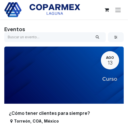
Ir al contenido
Eventos
AGO
13
¿Cómo tener clientes para siempre?
Torreón
,
COA
,
México