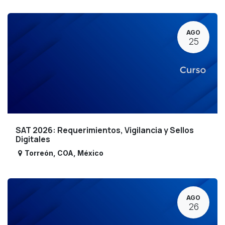
AGO
25
SAT 2026: Requerimientos, Vigilancia y Sellos
Digitales
Torreón
,
COA
,
México
AGO
26