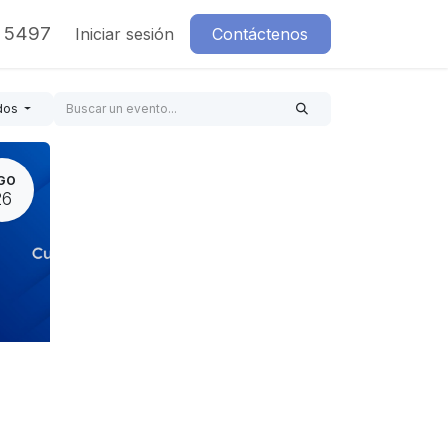
7 5497
Iniciar sesión
Contáctenos
dos
GO
26