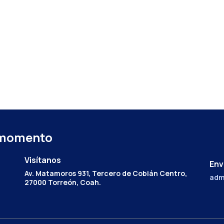
 momento
Visítanos
Env
Av. Matamoros 931, Tercero de Cobián Centro,
adm
27000 Torreón, Coah.