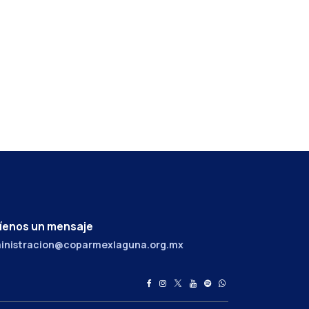
íenos un mensaje
inistracion@coparmexlaguna.org.mx