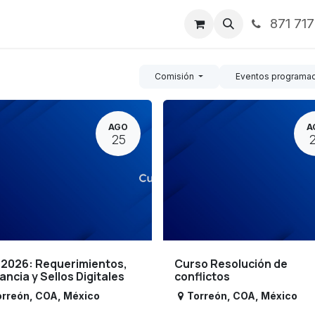
871 71
ntos
Nosotros
Servicios
Noticias
Contáctenos
Comisión
Eventos programa
AGO
A
25
 2026: Requerimientos,
Curso Resolución de
lancia y Sellos Digitales
conflictos
orreón
,
COA
,
México
Torreón
,
COA
,
México