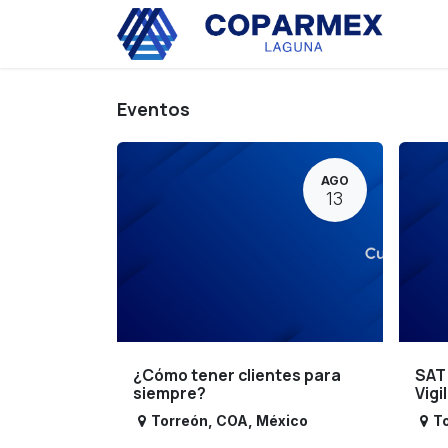
Ir al contenido
Eve
Eventos
AGO
13
¿Cómo tener clientes para
SAT
siempre?
Vigi
Torreón
,
COA
,
México
T